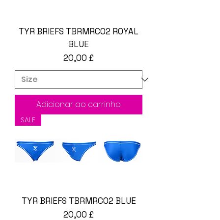
TYR BRIEFS TBRMRC02 ROYAL
BLUE
Preço
20,00 £
Adicionar ao carrinho
SALE
TYR BRIEFS TBRMRC02 BLUE
Preço
20,00 £