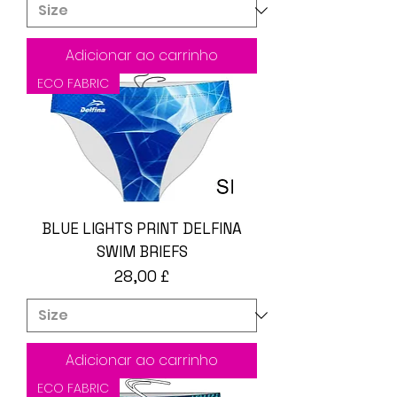
Adicionar ao carrinho
ECO FABRIC
BLUE LIGHTS PRINT DELFINA
SWIM BRIEFS
Preço
28,00 £
Adicionar ao carrinho
ECO FABRIC