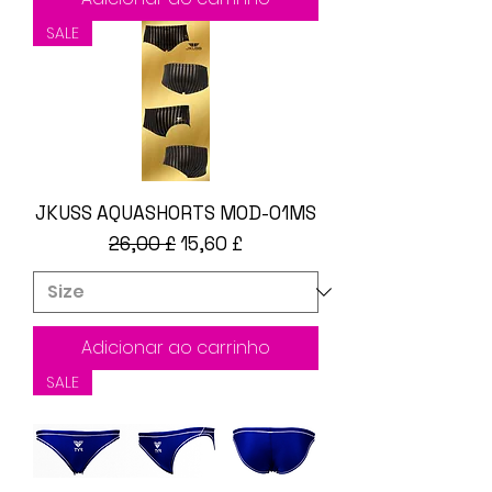
SALE
JKUSS AQUASHORTS MOD-01MS
Preço normal
Preço promocional
26,00 £
15,60 £
Adicionar ao carrinho
SALE