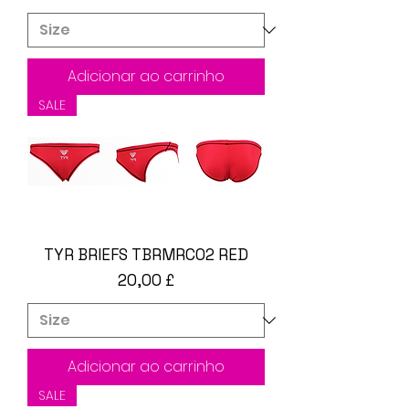
Adicionar ao carrinho
SALE
TYR BRIEFS TBRMRC02 RED
Preço
20,00 £
Adicionar ao carrinho
SALE