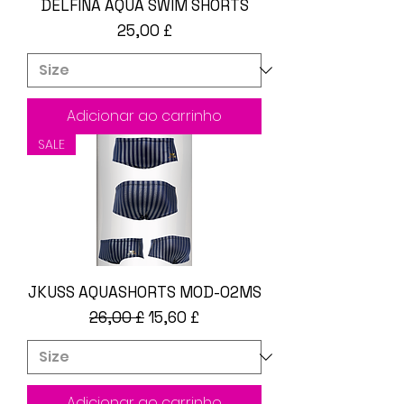
DELFINA AQUA SWIM SHORTS
Preço
25,00 £
Adicionar ao carrinho
SALE
JKUSS AQUASHORTS MOD-02MS
Preço normal
Preço promocional
26,00 £
15,60 £
Adicionar ao carrinho