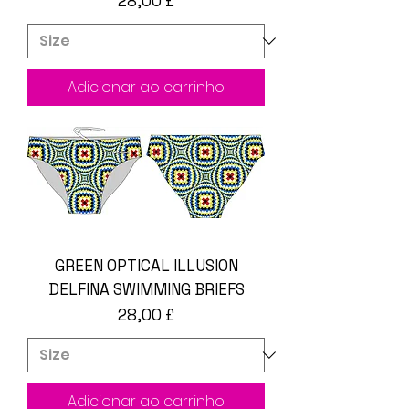
28,00 £
Adicionar ao carrinho
GREEN OPTICAL ILLUSION
DELFINA SWIMMING BRIEFS
Preço
28,00 £
Adicionar ao carrinho