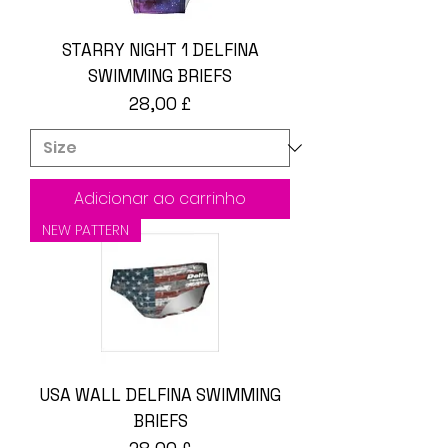
STARRY NIGHT 1 DELFINA
SWIMMING BRIEFS
Preço
28,00 £
Adicionar ao carrinho
NEW PATTERN
USA WALL DELFINA SWIMMING
BRIEFS
Preço