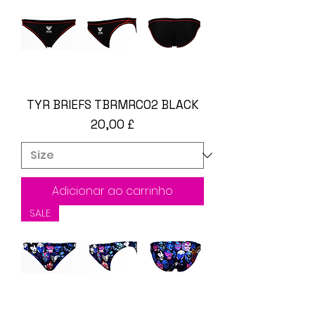
TYR BRIEFS TBRMRC02 BLACK
Preço
20,00 £
Adicionar ao carrinho
SALE