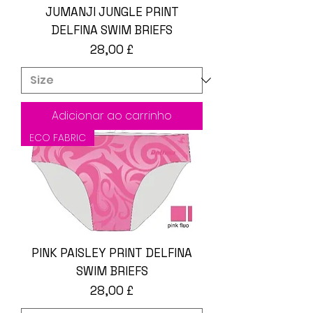
JUMANJI JUNGLE PRINT
DELFINA SWIM BRIEFS
Preço
28,00 £
Adicionar ao carrinho
ECO FABRIC
PINK PAISLEY PRINT DELFINA
SWIM BRIEFS
Preço
28,00 £