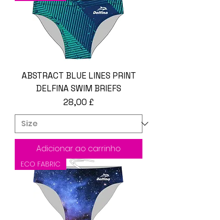
ABSTRACT BLUE LINES PRINT
DELFINA SWIM BRIEFS
Preço
28,00 £
Adicionar ao carrinho
ECO FABRIC