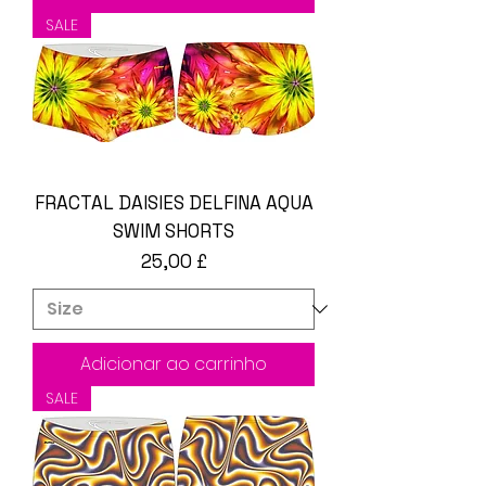
SALE
FRACTAL DAISIES DELFINA AQUA
SWIM SHORTS
Preço
25,00 £
Adicionar ao carrinho
SALE